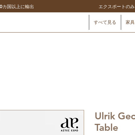
50カ国以上に輸出
エクスポートの
すべて見る
家具
Ulrik Ge
Table