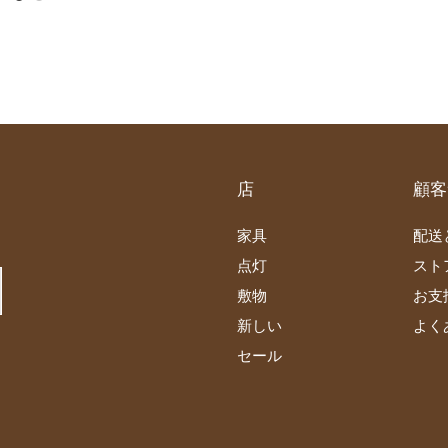
店
顧客
家具
配送
点灯
スト
敷物
お支
新しい
よく
セール