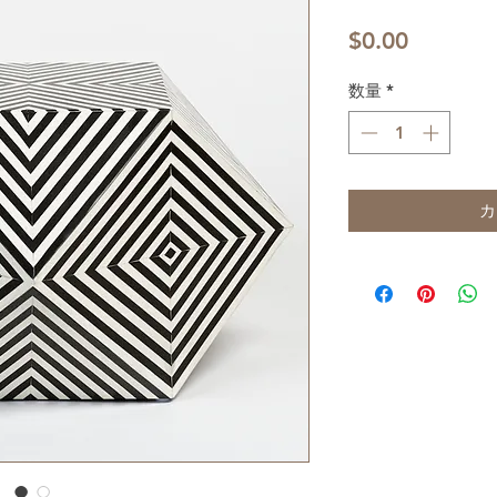
価
$0.00
格
数量
*
カ