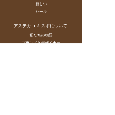
新しい
セール
アステカ エキスポについて
私たちの物語
ブランドとデザイナー
店舗
コンタクト
顧客サービス
配送と返品について
ストア ポリシー
お支払い方法
よくある質問