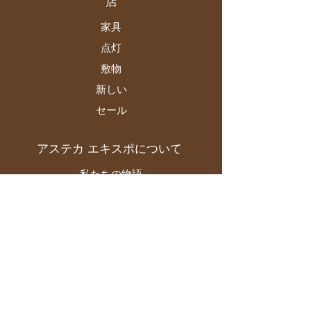
店
家具
点灯
敷物
新しい
セール
アステカ エキスポについて
私たちの物語
ブランドとデザイナー
店舗
コンタクト
顧客サービス
配送と返品について