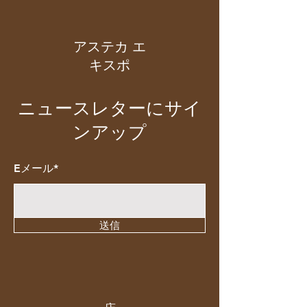
アステカ エ
キスポ
ニュースレターにサイ
ンアップ
Eメール*
送信