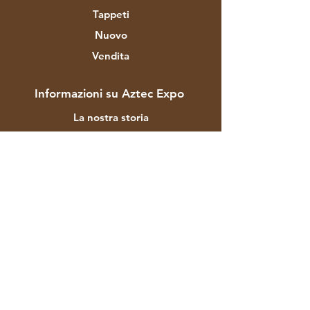
Tappeti
Nuovo
Vendita
Informazioni su Aztec Expo
La nostra storia
Marchi e designer
I negozi
Contatto
Assistenza clienti
Spedizione e resi
Politica del negozio
Modalità di pagamento
FAQ