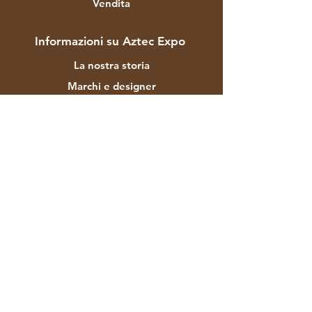
Vendita
Informazioni su Aztec Expo
La nostra storia
Marchi e designer
I negozi
Contatto
Assistenza clienti
Spedizione e resi
Politica del negozio
Modalità di pagamento
FAQ
F-129 Mayapuri Area Industriale Fase II
Nuova Delhi 110064