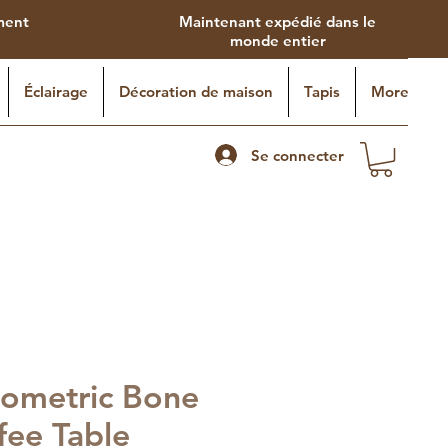
ement
Maintenant expédié dans le
monde entier
Éclairage
Décoration de maison
Tapis
More
Se connecter
ometric Bone
fee Table