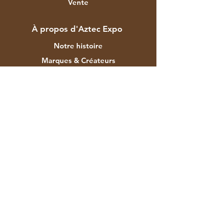
Vente
À propos d'Aztec Expo
Notre histoire
Marques & Créateurs
Magasins
Contacter
Service Clients
Expédition & retours
Politique du magasin
méthodes de payement
FAQ
F-129 Zone industrielle Mayapuri
Phase II New Delhi 110064