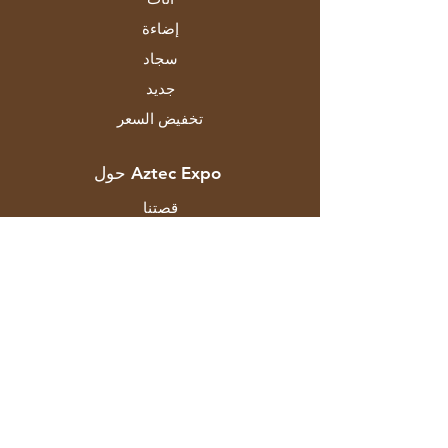
إضاءة
سجاد
جديد
تخفيض السعر
حول Aztec Expo
قصتنا
الماركات والمصممين
المتاجر
اتصال
خدمة الزبائن
الشحن والاسترجاع
سياسة المتجر
طرق الدفع