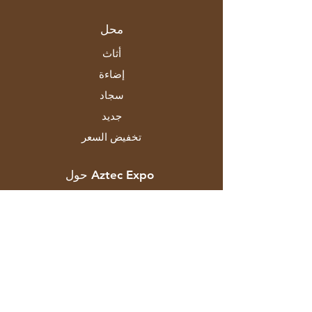
محل
أثاث
إضاءة
سجاد
جديد
تخفيض السعر
حول Aztec Expo
قصتنا
الماركات والمصممين
المتاجر
اتصال
خدمة الزبائن