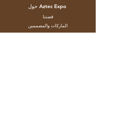
حول Aztec Expo
قصتنا
الماركات والمصممين
المتاجر
اتصال
خدمة الزبائن
الشحن والاسترجاع
سياسة المتجر
طرق الدفع
التعليمات
F-129 منطقة مايابوري الصناعية المرحلة
الثانية نيودلهي 110064