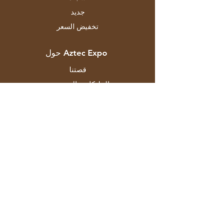
جديد
تخفيض السعر
حول Aztec Expo
قصتنا
الماركات والمصممين
المتاجر
اتصال
خدمة الزبائن
الشحن والاسترجاع
سياسة المتجر
طرق الدفع
التعليمات