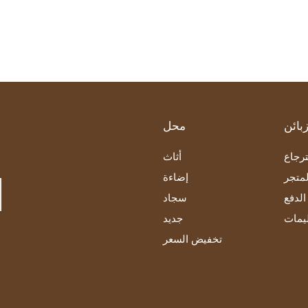
بائن
محل
رجاع
أثاث
متجر
إضاءة
لدفع
سجاد
ليمات
جديد
تخفيض السعر