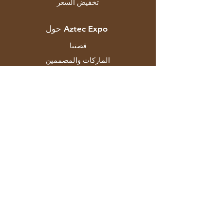
تخفيض السعر
حول Aztec Expo
قصتنا
الماركات والمصممين
المتاجر
اتصال
خدمة الزبائن
الشحن والاسترجاع
سياسة المتجر
طرق الدفع
التعليمات
F-129 منطقة مايابوري الصناعية المرحلة
الثانية نيودلهي 110064