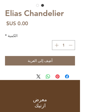
Elias Chandelier
الس
الكمية
*
أضِف إلى العربة
معرض
ازتيك