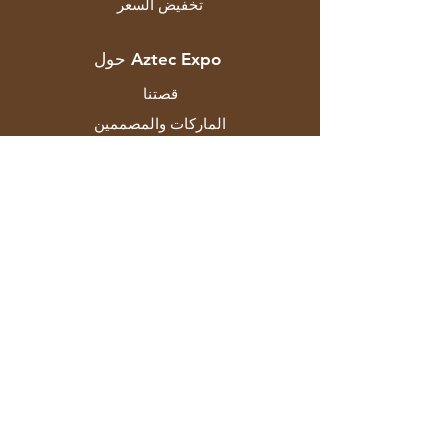
تخفيض السعر
حول Aztec Expo
قصتنا
الماركات والمصممين
المتاجر
اتصال
خدمة الزبائن
الشحن والاسترجاع
سياسة المتجر
طرق الدفع
التعليمات
F-129 منطقة مايابوري الصناعية المرحلة
الثانية نيودلهي 110064