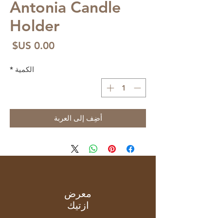
Antonia Candle
Holder
الس
الكمية
*
أضِف إلى العربة
معرض
ازتيك