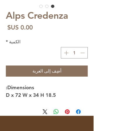
Alps Credenza
الس
الكمية
*
أضِف إلى العربة
Dimensions:
18.5 D x 72 W x 34 H