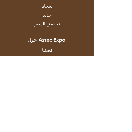
سجاد
جديد
تخفيض السعر
حول Aztec Expo
قصتنا
الماركات والمصممين
المتاجر
اتصال
خدمة الزبائن
الشحن والاسترجاع
سياسة المتجر
طرق الدفع
التعليمات