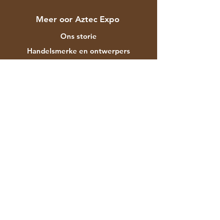
Meer oor Aztec Expo
Ons storie
Handelsmerke en ontwerpers
Winkels
Kontak
Kliëntediens
Versending & Terugsendings
Winkelbeleid
Betalingsmetodes
Gereelde vrae
F-129 Mayapuri Industrial Area Fase II
Nieu-Delhi 110064