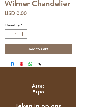
Wilmer Chandelier
Price
USD 0,00
Quantity
*
Add to Cart
Aztec
Expo
Teken in op ons