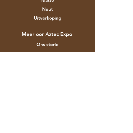
Matte
Nuut
Uitverkoping
Meer oor Aztec Expo
Ons storie
Handelsmerke en ontwerpers
Winkels
Kontak
Kliëntediens
Versending & Terugsendings
Winkelbeleid
Betalingsmetodes
Gereelde vrae