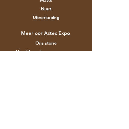
Matte
Nuut
Uitverkoping
Meer oor Aztec Expo
Ons storie
Handelsmerke en ontwerpers
Winkels
Kontak
Kliëntediens
Versending & Terugsendings
Winkelbeleid
Betalingsmetodes
Gereelde vrae