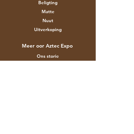
Beligting
Matte
Nuut
Uitverkoping
Meer oor Aztec Expo
Ons storie
Handelsmerke en ontwerpers
Winkels
Kontak
Kliëntediens
Versending & Terugsendings
Winkelbeleid
Betalingsmetodes