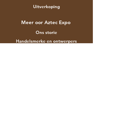
Uitverkoping
Meer oor Aztec Expo
Ons storie
Handelsmerke en ontwerpers
Winkels
Kontak
Kliëntediens
Versending & Terugsendings
Winkelbeleid
Betalingsmetodes
Gereelde vrae
F-129 Mayapuri Industrial Area Fase II