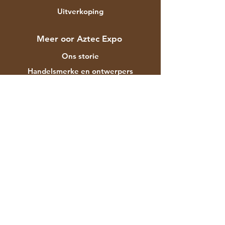
Uitverkoping
Meer oor Aztec Expo
Ons storie
Handelsmerke en ontwerpers
Winkels
Kontak
Kliëntediens
Versending & Terugsendings
Winkelbeleid
Betalingsmetodes
Gereelde vrae
F-129 Mayapuri Industrial Area Fase II