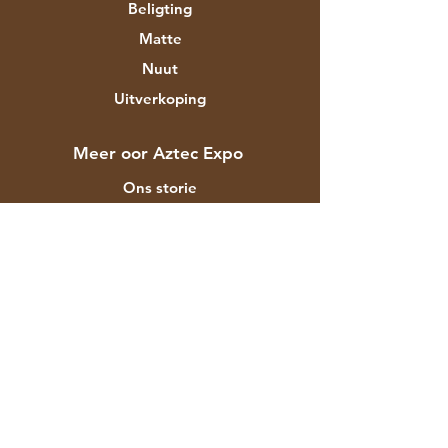
Beligting
Matte
Nuut
Uitverkoping
Meer oor Aztec Expo
Ons storie
Handelsmerke en ontwerpers
Winkels
Kontak
Kliëntediens
Versending & Terugsendings
Winkelbeleid
Betalingsmetodes