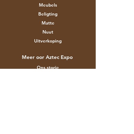
Meubels
Beligting
Matte
Nuut
Uitverkoping
Meer oor Aztec Expo
Ons storie
Handelsmerke en ontwerpers
Winkels
Kontak
Kliëntediens
Versending & Terugsendings
Winkelbeleid