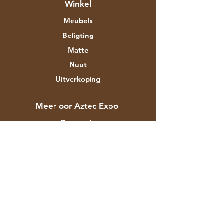
Winkel
Meubels
Beligting
Matte
Nuut
Uitverkoping
Meer oor Aztec Expo
Ons storie
Handelsmerke en ontwerpers
Winkels
Kontak
Kliëntediens
Versending & Terugsendings