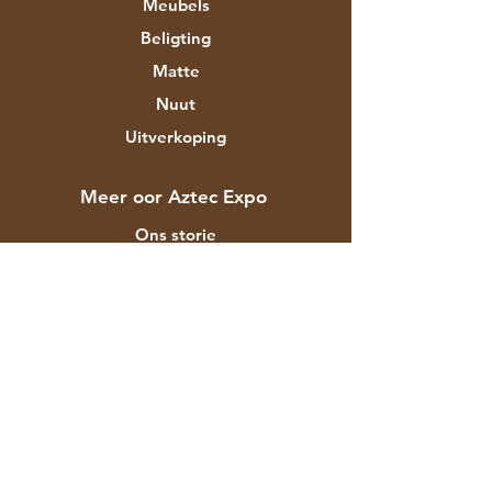
Meubels
Beligting
Matte
Nuut
Uitverkoping
Meer oor Aztec Expo
Ons storie
Handelsmerke en ontwerpers
Winkels
Kontak
Kliëntediens
Versending & Terugsendings
Winkelbeleid