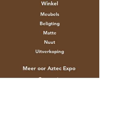
Winkel
Meubels
Beligting
Matte
Nuut
Uitverkoping
Meer oor Aztec Expo
Ons storie
Handelsmerke en ontwerpers
Winkels
Kontak
Kliëntediens
Versending & Terugsendings