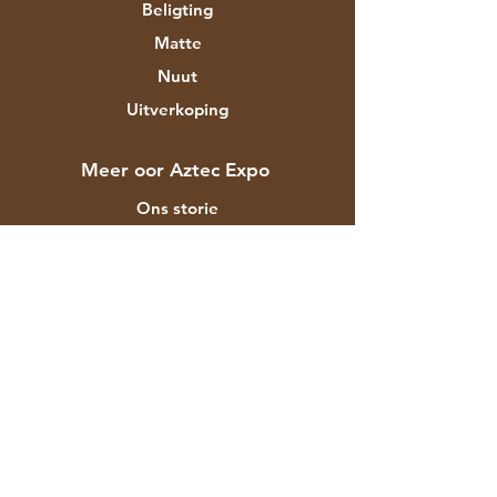
Beligting
Matte
Nuut
Uitverkoping
Meer oor Aztec Expo
Ons storie
Handelsmerke en ontwerpers
Winkels
Kontak
Kliëntediens
Versending & Terugsendings
Winkelbeleid
Betalingsmetodes