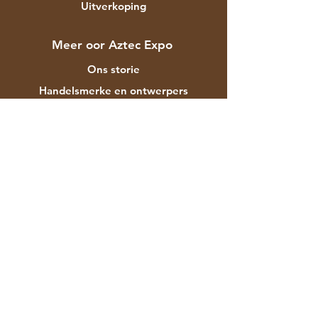
Uitverkoping
Meer oor Aztec Expo
Ons storie
Handelsmerke en ontwerpers
Winkels
Kontak
Kliëntediens
Versending & Terugsendings
Winkelbeleid
Betalingsmetodes
Gereelde vrae
F-129 Mayapuri Industrial Area Fase II
Nieu-Delhi 110064