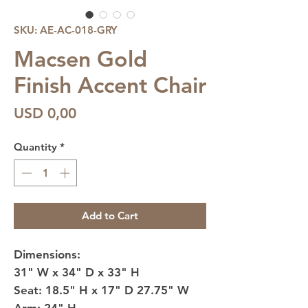
SKU: AE-AC-018-GRY
Macsen Gold
Finish Accent Chair
Price
USD 0,00
Quantity
*
Add to Cart
Dimensions:
31" W x 34" D x 33" H
Seat: 18.5" H x 17" D 27.75" W
Arm: 24" H