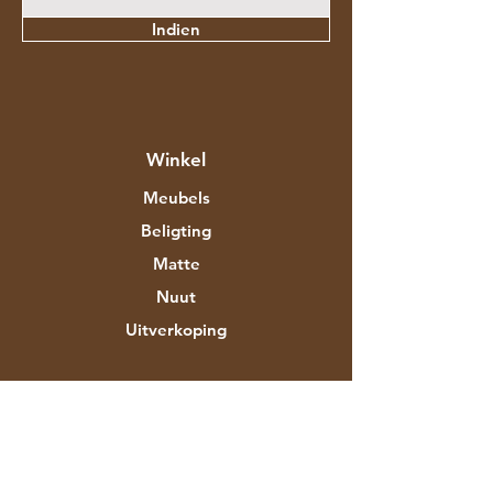
Indien
Winkel
Meubels
Beligting
Matte
Nuut
Uitverkoping
Meer oor Aztec Expo
Ons storie
Handelsmerke en ontwerpers