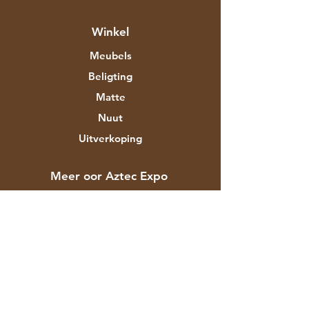
Winkel
Meubels
Beligting
Matte
Nuut
Uitverkoping
Meer oor Aztec Expo
Ons storie
Handelsmerke en ontwerpers
Winkels
Kontak
Kliëntediens