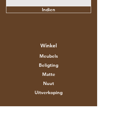
Indien
Winkel
Meubels
Beligting
Matte
Nuut
Uitverkoping
Meer oor Aztec Expo
Ons storie
Handelsmerke en ontwerpers