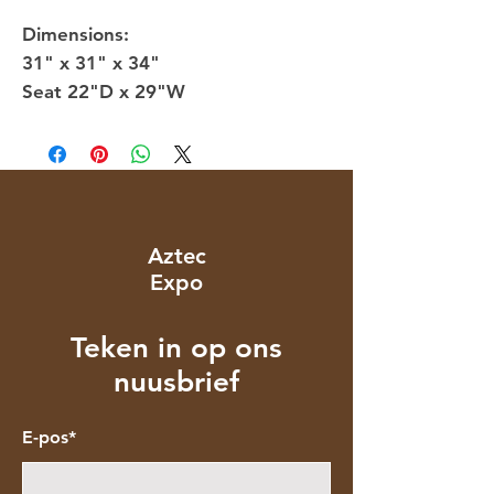
Dimensions:
31" x 31" x 34"
Seat 22"D x 29"W
Aztec
Expo
Teken in op ons
nuusbrief
E-pos*