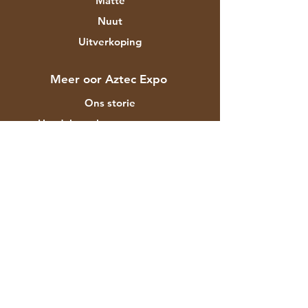
Matte
Nuut
Uitverkoping
Meer oor Aztec Expo
Ons storie
Handelsmerke en ontwerpers
Winkels
Kontak
Kliëntediens
Versending & Terugsendings
Winkelbeleid
Betalingsmetodes
Gereelde vrae