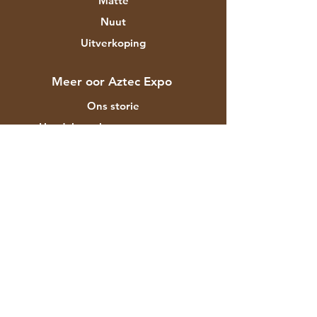
Matte
Nuut
Uitverkoping
Meer oor Aztec Expo
Ons storie
Handelsmerke en ontwerpers
Winkels
Kontak
Kliëntediens
Versending & Terugsendings
Winkelbeleid
Betalingsmetodes
Gereelde vrae