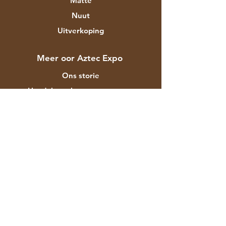
Matte
Nuut
Uitverkoping
Meer oor Aztec Expo
Ons storie
Handelsmerke en ontwerpers
Winkels
Kontak
Kliëntediens
Versending & Terugsendings
Winkelbeleid
Betalingsmetodes
Gereelde vrae