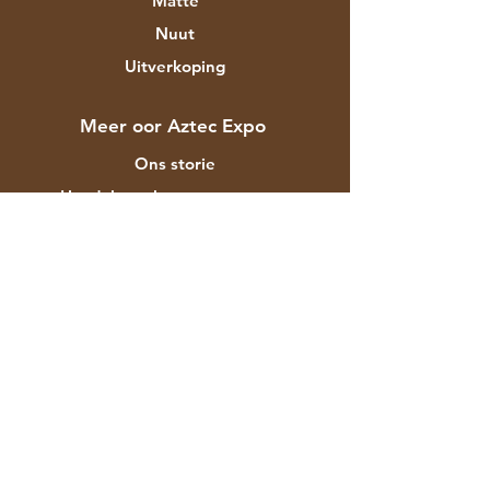
Matte
Nuut
Uitverkoping
Meer oor Aztec Expo
Ons storie
Handelsmerke en ontwerpers
Winkels
Kontak
Kliëntediens
Versending & Terugsendings
Winkelbeleid
Betalingsmetodes
Gereelde vrae