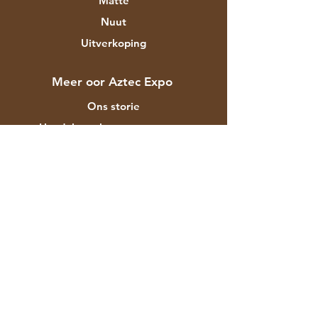
Matte
Nuut
Uitverkoping
Meer oor Aztec Expo
Ons storie
Handelsmerke en ontwerpers
Winkels
Kontak
Kliëntediens
Versending & Terugsendings
Winkelbeleid
Betalingsmetodes
Gereelde vrae