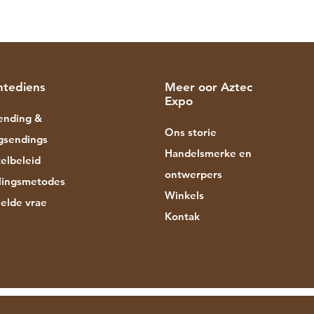
ntediens
Meer oor Aztec
Expo
ending &
Ons storie
gsendings
Handelsmerke en
elbeleid
ontwerpers
lingsmetodes
Winkels
elde vrae
Kontak