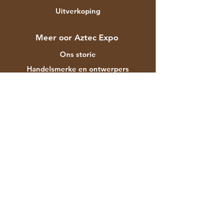
Uitverkoping
Meer oor Aztec Expo
Ons storie
Handelsmerke en ontwerpers
Winkels
Kontak
Kliëntediens
Versending & Terugsendings
Winkelbeleid
Betalingsmetodes
Gereelde vrae
F-129 Mayapuri Industrial Area Fase II